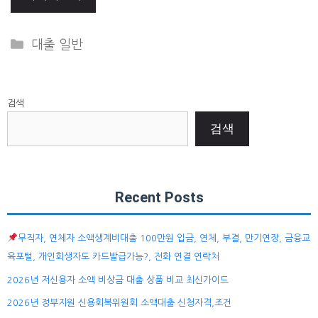
Categories
대출 일반
검색
검색
Recent Posts
무직자, 연체자 소액생계비대출 100만원 입금, 연체, 부결, 만기연장, 금융교
육포털, 개인회생자도 카드발급가능?, 전화 연결 연락처
2026년 저신용자 소액 비상금 대출 상품 비교 최신가이드
2026년 정부지원 신용회복위원회 소액대출 신청자격,조건