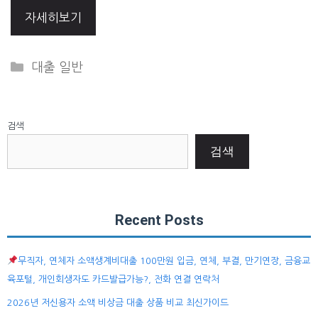
자세히보기
Categories
대출 일반
검색
검색
Recent Posts
무직자, 연체자 소액생계비대출 100만원 입금, 연체, 부결, 만기연장, 금융교
육포털, 개인회생자도 카드발급가능?, 전화 연결 연락처
2026년 저신용자 소액 비상금 대출 상품 비교 최신가이드