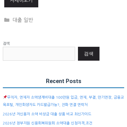
자세히보기
Categories
대출 일반
검색
검색
Recent Posts
무직자, 연체자 소액생계비대출 100만원 입금, 연체, 부결, 만기연장, 금융교
육포털, 개인회생자도 카드발급가능?, 전화 연결 연락처
2026년 저신용자 소액 비상금 대출 상품 비교 최신가이드
2026년 정부지원 신용회복위원회 소액대출 신청자격,조건