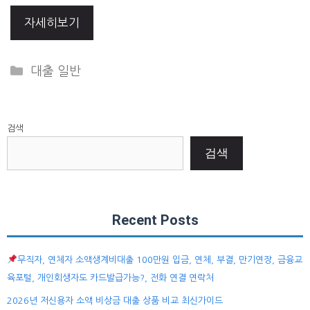
자세히보기
Categories
대출 일반
검색
검색
Recent Posts
무직자, 연체자 소액생계비대출 100만원 입금, 연체, 부결, 만기연장, 금융교
육포털, 개인회생자도 카드발급가능?, 전화 연결 연락처
2026년 저신용자 소액 비상금 대출 상품 비교 최신가이드