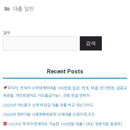
Categories
대출 일반
검색
검색
Recent Posts
무직자, 연체자 소액생계비대출 100만원 입금, 연체, 부결, 만기연장, 금융교
육포털, 개인회생자도 카드발급가능?, 전화 연결 연락처
2026년 저신용자 소액 비상금 대출 상품 비교 최신가이드
2026년 정부지원 신용회복위원회 소액대출 신청자격,조건
2026년 무직자·연체자도 가능한 100만원 대출? (최신 정부지원 총정리)