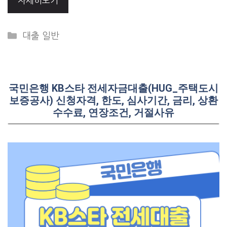
자세히보기
Categories
대출 일반
국민은행 KB스타 전세자금대출(HUG_주택도시
보증공사) 신청자격, 한도, 심사기간, 금리, 상환
수수료, 연장조건, 거절사유