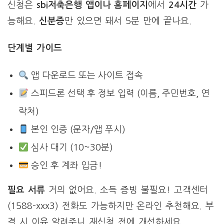
신청은
sbi저축은행 앱이나 홈페이지
에서
24시간
가
능해요.
신분증
만 있으면 돼서 5분 만에 끝나요.
단계별 가이드
앱 다운로드 또는 사이트 접속
스피드론 선택 후 정보 입력 (이름, 주민번호, 연
락처)
본인 인증 (문자/앱 푸시)
심사 대기 (10~30분)
승인 후 계좌 입금!
필요 서류
거의 없어요. 소득 증빙 불필요! 고객센터
(1588-xxx3) 전화도 가능하지만 온라인 추천해요. 부
결 시 이유 알려주니 재신청 전에 개선하세요.