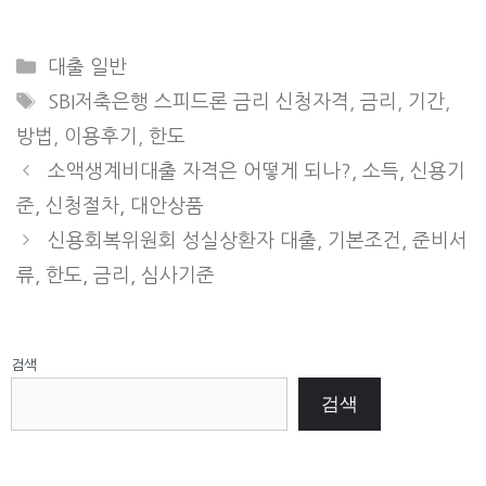
Categories
대출 일반
Tags
SBI저축은행 스피드론 금리 신청자격
,
금리
,
기간
,
방법
,
이용후기
,
한도
소액생계비대출 자격은 어떻게 되나?, 소득, 신용기
준, 신청절차, 대안상품
신용회복위원회 성실상환자 대출, 기본조건, 준비서
류, 한도, 금리, 심사기준
검색
검색