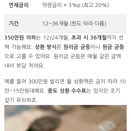
연체금리
약정금리 + 3%p (최고 20%)
기간
12~36개월 (한도 따라 다름)
350만원 이하
는 12/24개월,
초과 시 36개월
까지 선
택 가능해요.
상환 방식
은
원리금 균등
이나
원금 균등
으로 고를 수 있어요. 원리금 균등은 매월 같은 금액
내서 부담 적어요.
예를 들어 300만원 빌리면 월 상환액은 금리 따라 10
만~15만원대예요.
중도 상환 수수료
는 있지만 조기
갚기 유리하죠.