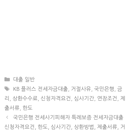
Categories
대출 일반
Tags
KB 플러스 전세자금대출
,
거절사유
,
국민은행
,
금
리
,
상환수수료
,
신청자격요건
,
심사기간
,
연장조건
,
제
출서류
,
한도
국민은행 전세사기피해자 특례보증 전세자금대출
신청자격요건, 한도, 심사기간, 상환방법, 제출서류, 거