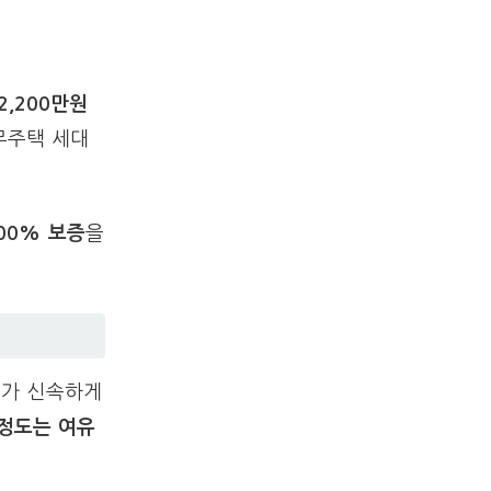
2,200만원
무주택 세대
00% 보증
을
비가 신속하게
 정도는 여유