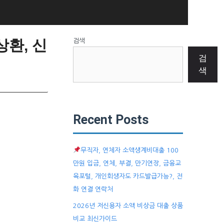
상환, 신
검색
검
색
Recent Posts
무직자, 연체자 소액생계비대출 100
만원 입금, 연체, 부결, 만기연장, 금융교
육포털, 개인회생자도 카드발급가능?, 전
화 연결 연락처
2026년 저신용자 소액 비상금 대출 상품
비교 최신가이드