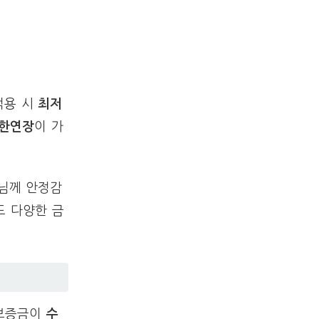
적용 시
최저
기한연장
이 가
객님께 안정감
도 다양한 금
차보증금이
수