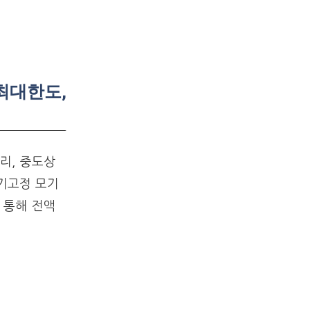
최대한도,
리, 중도상
기고정 모기
 통해 전액