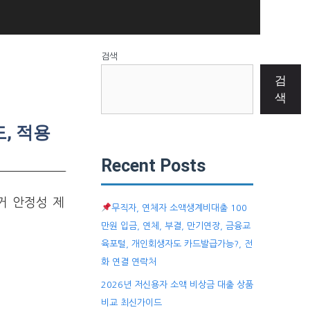
검색
검
색
, 적용
Recent Posts
거 안정성 제
무직자, 연체자 소액생계비대출 100
만원 입금, 연체, 부결, 만기연장, 금융교
육포털, 개인회생자도 카드발급가능?, 전
화 연결 연락처
2026년 저신용자 소액 비상금 대출 상품
비교 최신가이드