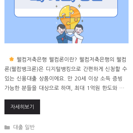
웰컴저축은행 웰컴론이란? 웰컴저축은행의 웰컴
론(웰컴뱅크론)은 디지털뱅킹으로 간편하게 신청할 수
있는 신용대출 상품이에요. 만 20세 이상 소득 증빙
가능한 분들을 대상으로 하며, 최대 1억원 한도와 …
자세히보기
Categories
대출 일반