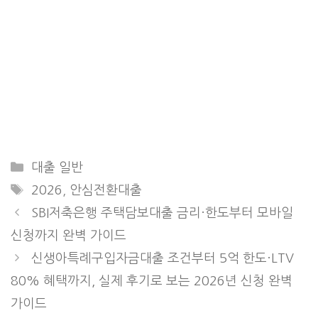
Categories
대출 일반
Tags
2026
,
안심전환대출
SBI저축은행 주택담보대출 금리·한도부터 모바일
신청까지 완벽 가이드
신생아특례구입자금대출 조건부터 5억 한도·LTV
80% 혜택까지, 실제 후기로 보는 2026년 신청 완벽
가이드