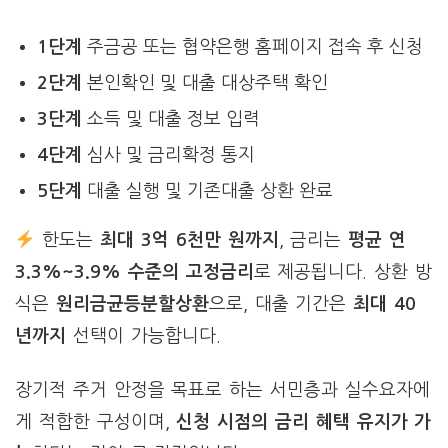
1단계
주금공 또는 협약은행 홈페이지 접속 후 신청
2단계
본인확인 및 대출 대상주택 확인
3단계
소득 및 대출 정보 입력
4단계
심사 및 금리확정 통지
5단계
대출 실행 및 기존대출 상환 완료
한도는
최대 3억 6천만 원까지
, 금리는
평균 연
3.3%~3.9% 수준의 고정금리
로 제공됩니다. 상환 방
식은
원리금균등분할상환
으로, 대출 기간은
최대 40
년까지
선택이 가능합니다.
장기적 주거 안정을 목표로 하는 서민층과 실수요자에
게 적합한 구성이며,
신청 시점의 금리 혜택 유지가 가