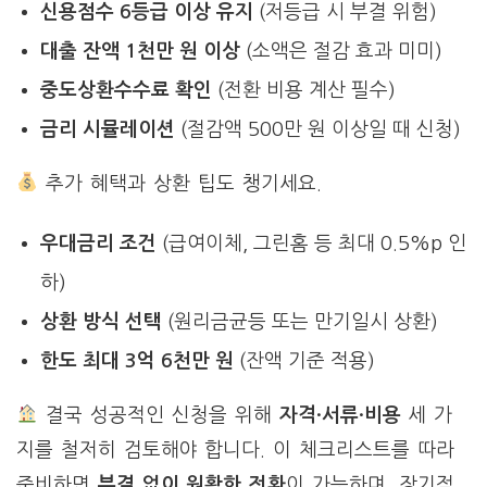
신용점수 6등급 이상 유지
(저등급 시 부결 위험)
대출 잔액 1천만 원 이상
(소액은 절감 효과 미미)
중도상환수수료 확인
(전환 비용 계산 필수)
금리 시뮬레이션
(절감액 500만 원 이상일 때 신청)
추가 혜택과 상환 팁도 챙기세요.
우대금리 조건
(급여이체, 그린홈 등 최대 0.5%p 인
하)
상환 방식 선택
(원리금균등 또는 만기일시 상환)
한도 최대 3억 6천만 원
(잔액 기준 적용)
결국 성공적인 신청을 위해
자격·서류·비용
세 가
지를 철저히 검토해야 합니다. 이 체크리스트를 따라
준비하면
부결 없이 원활한 전환
이 가능하며, 장기적