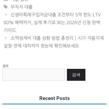
Tags
무직자 대출
신생아특례구입자금대출 조건부터 5억 한도·LTV
80% 혜택까지, 실제 후기로 보는 2026년 신청 완벽
가이드
소액생계비 대출 상환 방법 총정리｜시기·자동이체
설정·연체 대처까지 한눈에 확인해보세요
검색
검색
Recent Posts