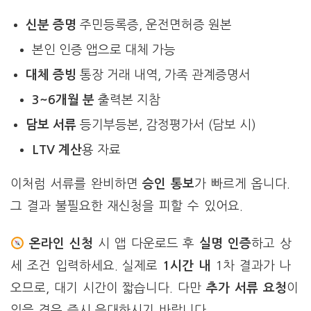
신분 증명
주민등록증, 운전면허증 원본
본인 인증 앱으로 대체 가능
대체 증빙
통장 거래 내역, 가족 관계증명서
3~6개월 분
출력본 지참
담보 서류
등기부등본, 감정평가서 (담보 시)
LTV 계산
용 자료
이처럼 서류를 완비하면
승인 통보
가 빠르게 옵니다.
그 결과 불필요한 재신청을 피할 수 있어요.
온라인 신청
시 앱 다운로드 후
실명 인증
하고 상
세 조건 입력하세요. 실제로
1시간 내
1차 결과가 나
오므로, 대기 시간이 짧습니다. 다만
추가 서류 요청
이
있을 경우 즉시 응대하시기 바랍니다.