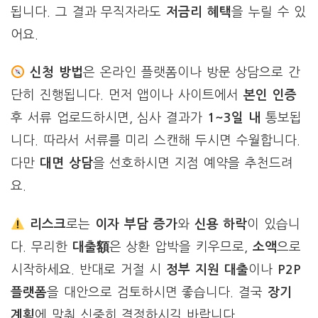
됩니다. 그 결과 무직자라도
저금리 혜택
을 누릴 수 있
어요.
신청 방법
은 온라인 플랫폼이나 방문 상담으로 간
단히 진행됩니다. 먼저 앱이나 사이트에서
본인 인증
후 서류 업로드하시면, 심사 결과가
1~3일 내
통보됩
니다. 따라서 서류를 미리 스캔해 두시면 수월합니다.
다만
대면 상담
을 선호하시면 지점 예약을 추천드려
요.
리스크
로는
이자 부담 증가
와
신용 하락
이 있습니
다. 무리한
대출額
은 상환 압박을 키우므로,
소액
으로
시작하세요. 반대로 거절 시
정부 지원 대출
이나
P2P
플랫폼
을 대안으로 검토하시면 좋습니다. 결국
장기
계획
에 맞춰 신중히 결정하시길 바랍니다.