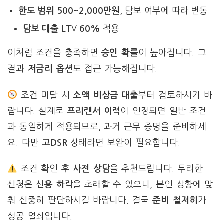
한도 범위
500~2,000만원
, 담보 여부에 따라 변동
담보 대출
LTV
60%
적용
이처럼 조건을 충족하면
승인 확률
이 높아집니다. 그
결과
저금리 옵션
도 접근 가능해집니다.
조건 미달 시
소액 비상금 대출
부터 검토하시기 바
랍니다. 실제로
프리랜서 이력
이 인정되면 일반 조건
과 동일하게 적용되므로, 과거 근무 증명을 준비하세
요. 다만
고DSR
상태라면 보완이 필요합니다.
조건 확인 후
사전 상담
을 추천드립니다. 무리한
신청은
신용 하락
을 초래할 수 있으니, 본인 상황에 맞
춰 신중히 판단하시길 바랍니다. 결국
준비 철저히
가
성공 열쇠입니다.