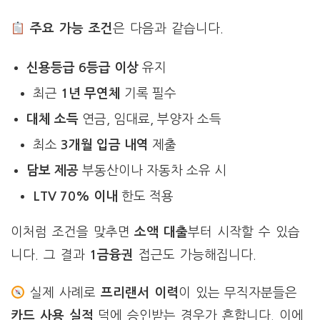
주요 가능 조건
은 다음과 같습니다.
신용등급
6등급 이상
유지
최근
1년 무연체
기록 필수
대체 소득
연금, 임대료, 부양자 소득
최소
3개월 입금 내역
제출
담보 제공
부동산이나 자동차 소유 시
LTV 70% 이내
한도 적용
이처럼 조건을 맞추면
소액 대출
부터 시작할 수 있습
니다. 그 결과
1금융권
접근도 가능해집니다.
실제 사례로
프리랜서 이력
이 있는 무직자분들은
카드 사용 실적
덕에 승인받는 경우가 흔합니다. 이에