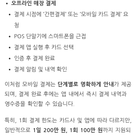
오프라인 매장 결제
결제 시점에 ‘간편결제’ 또는 ‘모바일 카드 결제’ 요
청
POS 단말기에 스마트폰을 근접
결제 앱 실행 후 카드 선택
인증 후 결제 완료
결제 알림 및 내역 확인
이처럼 모바일 결제는
단계별로 명확하게 안내
가 제공
되며, 결제 완료 후에는 앱 내에서 즉시 결제 내역과
영수증을 확인할 수 있습니다.
특히, 1회 결제 한도는 카드사 및 앱에 따라 다르지만,
일반적으로
1일 200만 원, 1회 100만 원
까지 지원되