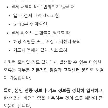
결제 내역이 바로 반영되지 않을 때
앱 내 결제 내역 새로고침
5~10분 후 재확인
결제 취소 또는 환불이 필요할 때
해당 쇼핑몰 또는 매장 고객센터 문의
카드사 앱에서 결제 취소 요청
이처럼 모바일 카드 결제에서 발생할 수 있는 다양한
오류는 대부분
기본적인 점검과 고객센터 문의
로 해결
이 가능합니다.
특히,
본인 인증 정보나 카드 정보
를 정확히 입력하고,
항상 최신 버전의 앱을 사용하는 것이 오류 예방에 큰
도움이 됩니다.