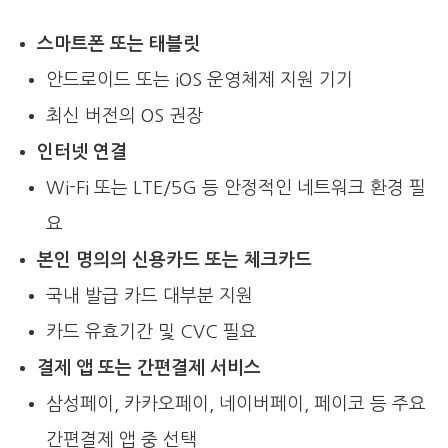
스마트폰 또는 태블릿
안드로이드 또는 iOS 운영체제 지원 기기
최신 버전의 OS 권장
인터넷 연결
Wi-Fi 또는 LTE/5G 등 안정적인 네트워크 환경 필
요
본인 명의의 신용카드 또는 체크카드
국내 발급 카드 대부분 지원
카드 유효기간 및 CVC 필요
결제 앱 또는 간편결제 서비스
삼성페이, 카카오페이, 네이버페이, 페이코 등 주요
간편결제 앱 중 선택