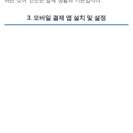
하는 것이 안전한 결제 생활의 기본입니다.
3.
모바일 결제 앱 설치 및 설정