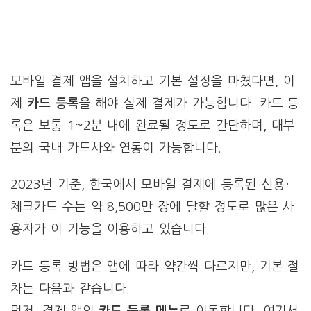
모바일 결제 앱을 설치하고 기본 설정을 마쳤다면, 이
제
카드 등록
을 해야 실제 결제가 가능합니다. 카드 등
록은 보통 1~2분 내에 완료될 정도로 간단하며, 대부
분의 국내 카드사와 연동이 가능합니다.
2023년 기준, 한국에서 모바일 결제에 등록된 신용·
체크카드 수는 약 8,500만 장에 달할 정도로 많은 사
용자가 이 기능을 이용하고 있습니다.
카드 등록 방법은 앱에 따라 약간씩 다르지만, 기본 절
차는 다음과 같습니다.
먼저, 결제 앱의
카드 등록 메뉴
로 이동합니다. 여기서