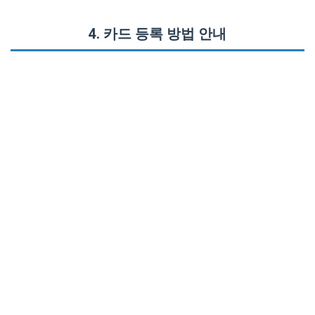
4.
카드 등록 방법 안내