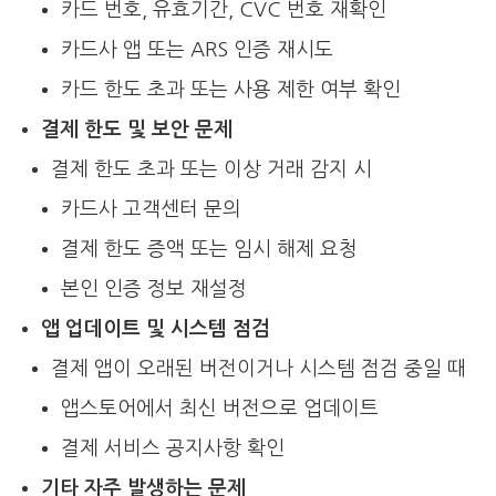
카드 번호, 유효기간, CVC 번호 재확인
카드사 앱 또는 ARS 인증 재시도
카드 한도 초과 또는 사용 제한 여부 확인
결제 한도 및 보안 문제
결제 한도 초과 또는 이상 거래 감지 시
카드사 고객센터 문의
결제 한도 증액 또는 임시 해제 요청
본인 인증 정보 재설정
앱 업데이트 및 시스템 점검
결제 앱이 오래된 버전이거나 시스템 점검 중일 때
앱스토어에서 최신 버전으로 업데이트
결제 서비스 공지사항 확인
기타 자주 발생하는 문제