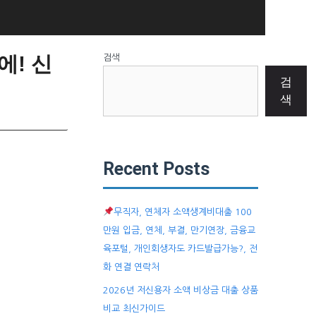
! 신
검색
검
색
Recent Posts
무직자, 연체자 소액생계비대출 100
만원 입금, 연체, 부결, 만기연장, 금융교
육포털, 개인회생자도 카드발급가능?, 전
화 연결 연락처
2026년 저신용자 소액 비상금 대출 상품
비교 최신가이드